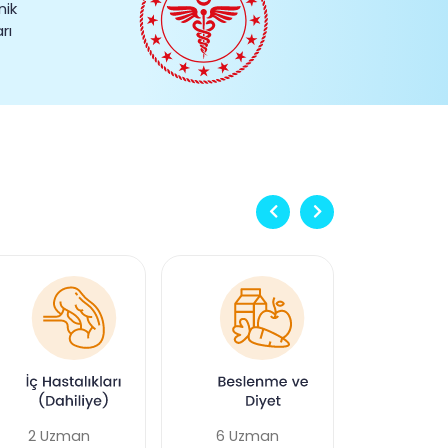
nik
rı
2 Uzman
6 Uzman
5 Uz